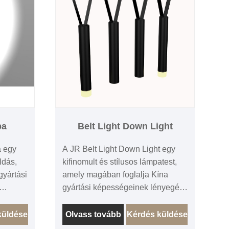
pa
Belt Light Down Light
a egy
A JR Belt Light Down Light egy
ldás,
kifinomult és stílusos lámpatest,
gyártási
amely magában foglalja Kína
gyártási képességeinek lényegét.
lakú
Egy neves kínai gyártó által
lyes
tervezett és gyártott pehelylámpa
küldése
Olvass tovább
Kérdés küldése
tottan
bizonyítja az ország