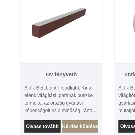
Öv fényvető
Övf
A JR Belt Light Floodlight, Kína
A JR Be
élénk világítási iparának büszke
világít
terméke, az ország gyártási
gyártás
képességeit és a minőség iránti
mutatjá
elkötelezettségét bizonyítja. A
terveze
precíziós tervezéséről és innovatív
az eszt
Olvass tovább
Kérdés küldése
Olvas
kialakításáról ismert vezető gyártó
tökélet