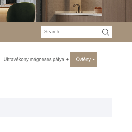
Ultravékony mágneses pálya
Övfény