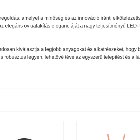
megoldás, amelyet a minőség és az innováció iránti elkötelezettsé
i az elegáns övkialakítás eleganciáját a nagy teljesítményű LED
ndosan kiválasztja a legjobb anyagokat és alkatrészeket, hogy b
is robusztus legyen, lehetővé téve az egyszerű telepítést és a l