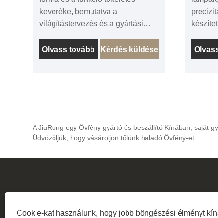
keveréke, bemutatva a
precizi
világítástervezés és a gyártási
készíte
kiválóság csúcsát Kínából. Neves
bizonyí
gyártóként és beszállítóként
képessé
Olvass tovább
Kérdés küldése
Olvas
büszkén mutatjuk be ezeket a
és besz
lámpákat, amelyek a minőség, a
vagyunk
kivitelezés és az innováció
a lámpá
lényegét testesítik meg.
a funkc
kompro
minőség
A JiuRong egy Övfény gyártó és beszállító Kínában, saját g
testesít
Üdvözöljük, hogy vásároljon tőlünk haladó Övfény-et.
Cookie-kat használunk, hogy jobb böngészési élményt kín