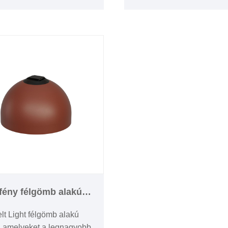
d a lakossági, mind a
kivételes minőségi termék
delmi ügyfelek kedvencei.
gyártásában, a modern ter
és tervezés remeke.
fény félgömb alakú
lámpák
lt Light félgömb alakú
 amelyeket a legnagyobb