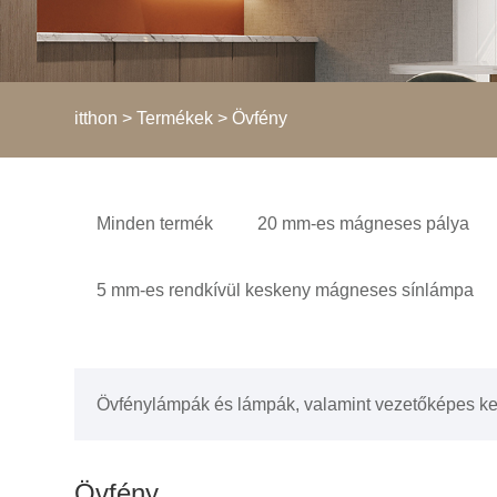
itthon
>
Termékek
> Övfény
Minden termék
20 mm-es mágneses pálya
5 mm-es rendkívül keskeny mágneses sínlámpa
Övfénylámpák és lámpák, valamint vezetőképes k
Övfény