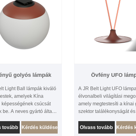
ényű golyós lámpák
Övfény UFO lám
lt Light Ball lámpák kiváló
A JR Belt Light UFO lámp
ótestek, amelyek Kína
élvonalbeli világítási mego
i képességének csúcsát
amely megtestesíti a kínai 
k be. A neves gyártó által
szektor találékonyságát és
tt és gyártott gömblámpák
pontosságát. Ez az UFO-a
étika és a funkcionalitás
lámpa, amelyet egy tekinté
s tovább
Kérdés küldése
Olvass tovább
Kérdés 
es keverékét testesítik meg,
gyártó készített, és bizonyí