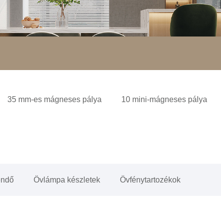
35 mm-es mágneses pálya
10 mini-mágneses pálya
endő
Övlámpa készletek
Övfénytartozékok