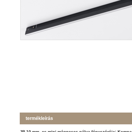
termékleírás
JR 10 mm -es mini mágneses pálya fényszórója: Kompakt