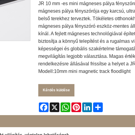
JR 10 mm -es mini mágneses pálya fényszóró
mágneses pálya fényszórója egy karcsú, ultr
belső terekhez terveztek. Tökéletes otthonok
mágneses pálya fényszóró eszköz-mentes áll
kínál. A fejlett mágneses technológiával épí
biztosítja a könnyű telepítést és a rugalmas v
képességei és globális szakértelme támogatás
megvilágítás legjobb választása. Magas ért
rendelkezésre állásával frissítse a helyet a
Modell:10mm mini magnetic track floodlight
Kérdés küldése
Facebook
X
WhatsApp
Pinterest
LinkedIn
Share
 világítás, végtelen lehetőségek