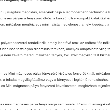
 új világítási megoldás, amelynek célja a legmodernebb technológia k
eses pályán a fényszóró ötvözi a karcsú, ultra-kompakt kialakítást és
ítson, miközben megőriz egy minimalista megjelenést, amely kiegészíti a
yarendszerrel rendelkezik, amely lehetővé teszi az erőfeszítés nélkül
deálissá teszi olyan dinamikus terekhez, amelyek adaptálható világít
ja nem zavaró marad, miközben fényes, fókuszált megvilágítást biztosí
m-es Mini mágneses pálya fényszóró kivételes fényerőt kínál, miközbe
z, a feladat megvilágításához vagy a környezeti légkör létrehozásához. 
-es Mini mágneses pálya fényszóró következetes, megbízható teljesítm
 -es mini mágneses pálya fényszórója sem kivétel. Prémium anyagokkal 