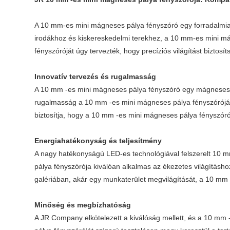
A 10 mm-es mini mágneses pálya fényszóró egy forradalmian
irodákhoz és kiskereskedelmi terekhez, a 10 mm-es mini mágn
fényszóróját úgy tervezték, hogy precíziós világítást biztos
Innovatív tervezés és rugalmasság
A 10 mm -es mini mágneses pálya fényszóró egy mágneses pál
rugalmasság a 10 mm -es mini mágneses pálya fényszóróját i
biztosítja, hogy a 10 mm -es mini mágneses pálya fényszóró
Energiahatékonyság és teljesítmény
A nagy hatékonyságú LED-es technológiával felszerelt 10 m
pálya fényszórója kiválóan alkalmas az ékezetes világításho
galériában, akár egy munkaterület megvilágítását, a 10 mm 
Minőség és megbízhatóság
A JR Company elkötelezett a kiválóság mellett, és a 10 mm