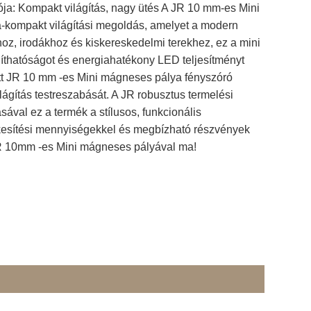
ja: Kompakt világítás, nagy ütés A JR 10 mm-es Mini
a-kompakt világítási megoldás, amelyet a modern
hoz, irodákhoz és kiskereskedelmi terekhez, ez a mini
íthatóságot és energiahatékony LED teljesítményt
tett JR 10 mm -es Mini mágneses pálya fényszóró
ilágítás testreszabását. A JR robusztus termelési
ával ez a termék a stílusos, funkcionális
ékesítési mennyiségekkel és megbízható részvények
 JR 10mm -es Mini mágneses pályával ma!