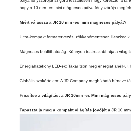
pálya fényszóróját szigorú tesztelésen megy keresztül a tar
hogy a 10 mm -es mini mágneses pálya fényszórója megfele
Miért válassza a JR 10 mm -es mini mágneses pályát?
Ultra-kompakt formatervezés: zökkenőmentesen illeszkedik
Mágneses beállíthatóság: Könnyen testreszabhatja a világít
Energiahatékony LED-ek: Takarítson meg energiát anélkül, 
Globális szakértelem: A JR Company megbízható hírneve tá
Frissítse a világítást a JR 10mm -es Mini mágneses pály
Tapasztalja meg a kompakt világítás jövőjét a JR 10 m