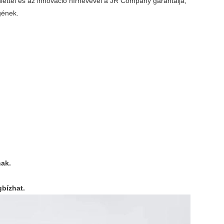
nléttel és az innováció hírnevével a JR Company garantálja,
gének.
nak.
gbízhat.