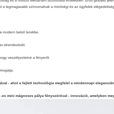
tósság és a hosszú élettartam biztosítása érdekében. Erős globális jele
l a legmagasabb színvonalnak a minőségi és az ügyfelek elégedettsé
 a modern belső terekbe.
ás elrendezését.
hogy veszélyeztetné a fényerőt.
mogatja.
ával - ahol a fejlett technológia megfelel a mindennapi eleganciá
m -es mini mágneses pálya fényszóróval - innováció, amelyben me