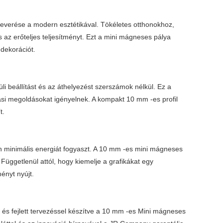
everése a modern esztétikával. Tökéletes otthonokhoz,
 az erőteljes teljesítményt. Ezt a mini mágneses pálya
 dekorációt.
i beállítást és az áthelyezést szerszámok nélkül. Ez a
ási megoldásokat igényelnek. A kompakt 10 mm -es profil
t.
n minimális energiát fogyaszt. A 10 mm -es mini mágneses
Függetlenül attól, hogy kiemelje a grafikákat egy
ényt nyújt.
és fejlett tervezéssel készítve a 10 mm -es Mini mágneses